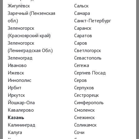
Жигулёвск
Сальск
Заречный (Пензенская
Самара
обл.)
Санкт-Петербург
Зеленогорск
Саранск
(Красноярский край)
Саратов
Зеленогорск
Саров
(Ленинградская Обл.)
Светлогорск
Нуреев: Лебединое озеро
Зеленоград
Севастополь
Иваново
Сегежа
Язык: немецкий, русские субтитры
Ижевск
Сергиев Посад
9 августа, воскресенье
Иннополис
Серов
Ирбит
Серпухов
15:00
Киномакс Тандем
500 ₽
Иркутск
Сестрорецк
Йошкар-Ола
Симферополь
Кавалерово
Смоленск
11 августа, вторник
Казань
Снежинск
Калининград
Соликамск
Калуга
Сочи