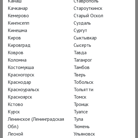
Канаш
Ставрополь
Качканар
Староуткинск
Кемерово
Старый Оскол
Кингисепп
Суздаль
Кинешма
Сургут
Киров
Сыктывкар
Кировград
Сысерть
Ковров
Тавда
Коломна
Таганрог
Костомукша
Тамбов
Красногорск
Тверь
Краснодар
Тобольск
Красноуральск
Тольятти
Красноярск
Томск
Кстово
Троицк
Курск
Туапсе
Ленинское (Ленинградская
Тула
Обл.)
Тюмень
Лесной
Ульяновск