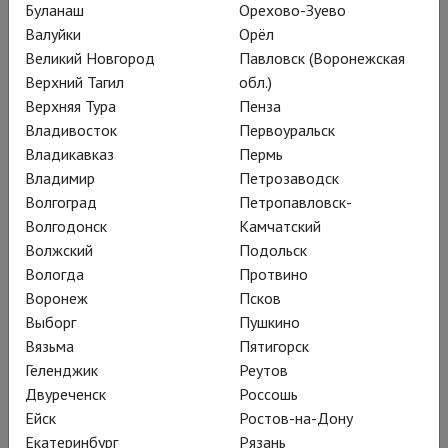
Буланаш
Орехово-Зуево
Валуйки
Орёл
Великий Новгород
Павловск (Воронежская
Верхний Тагил
обл.)
Верхняя Тура
Пенза
Владивосток
Первоуральск
Владикавказ
Пермь
Владимир
Петрозаводск
Волгоград
Петропавловск-
Волгодонск
Камчатский
Волжский
Подольск
Вологда
Протвино
Воронеж
Псков
Выборг
Пушкино
Вязьма
Пятигорск
Геленджик
Реутов
Двуреченск
Россошь
Ейск
Ростов-на-Дону
Екатеринбург
Рязань