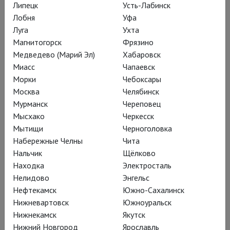
Липецк
Усть-Лабинск
Лобня
Уфа
Луга
Ухта
Магнитогорск
Фрязино
Медведево (Марий Эл)
Хабаровск
Миасс
Чапаевск
Морки
Чебоксары
Москва
Челябинск
Нуреев: Лебединое озеро
Мурманск
Череповец
Язык: немецкий, русские субтитры
Мысхако
Черкесск
Мытищи
Черноголовка
11 августа, вторник
Набережные Челны
Чита
19:00
Синема 5 ТРК «Республика»
Билеты
Нальчик
Щёлково
Находка
Электросталь
Нелидово
Энгельс
Нефтекамск
Южно-Сахалинск
26 августа, среда
Нижневартовск
Южноуральск
Нижнекамск
Якутск
Нижний Новгород
Ярославль