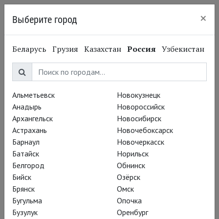
×
Выберите город
Казань
Беларусь
Грузия
Казахстан
Россия
Узбекистан
Подписаться на рассылку
Альметьевск
Новокузнецк
Анадырь
Новороссийск
Архангельск
Новосибирск
Астрахань
Новочебоксарск
Барнаул
Новочеркасск
Батайск
Норильск
Белгород
Обнинск
Бийск
Озёрск
9 августа, воскресенье
Брянск
Омск
Бугульма
Опочка
Бузулук
Оренбург