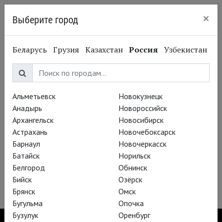
×
Выберите город
Казань
Беларусь
Грузия
Казахстан
Россия
Узбекистан
Забыли пароль?
E-mail
*
Альметьевск
Новокузнецк
Анадырь
Новороссийск
Архангельск
Новосибирск
Астрахань
Новочебоксарск
Барнаул
Новочеркасск
Войти
Батайск
Норильск
Регистрация
Белгород
Обнинск
Не получили подтверждение?
Бийск
Озёрск
Брянск
Омск
Бугульма
Опочка
Бузулук
Оренбург