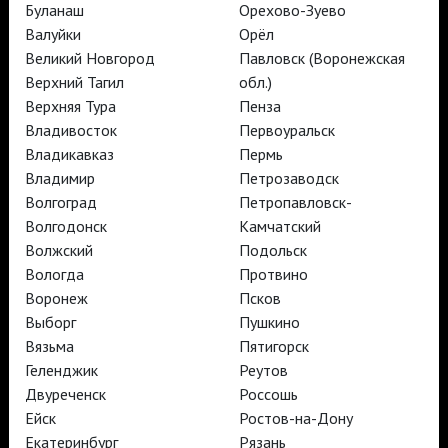
Буланаш
Орехово-Зуево
Валуйки
Орёл
Великий Новгород
Павловск (Воронежская
TheatreHD
Верхний Тагил
обл.)
TheatreHD Опера
TheatreHD Балет в кино
Верхняя Тура
Пенза
АРТ-ЛЕКТОРИЙ В КИНО
Владивосток
Первоуральск
Владикавказ
Пермь
Владимир
Петрозаводск
TheatreHD
Волгоград
Петропавловск-
АРТ-ЛЕКТОРИЙ В КИНО
Волгодонск
Камчатский
Волжский
Подольск
Вологда
Протвино
TheatreHD
Воронеж
Псков
TheatreHD Опера
Выборг
Пушкино
TheatreHD Балет в кино
АРТ-ЛЕКТОРИЙ В КИНО
Вязьма
Пятигорск
Геленджик
Реутов
Двуреченск
Россошь
TheatreHD
Ейск
Ростов-на-Дону
Екатеринбург
Рязань