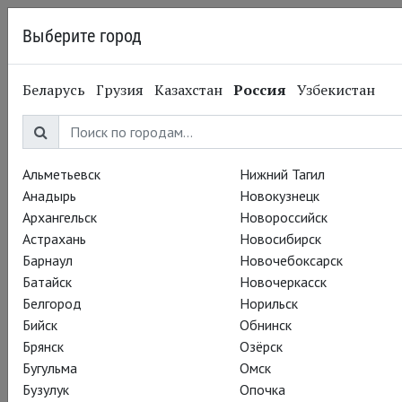
Выберите город
Казань
Беларусь
Грузия
Казахстан
Россия
Узбекистан
Театр
«Метрополитен
Альметьевск
Нижний Тагил
опера»
Анадырь
Новокузнецк
Архангельск
Новороссийск
Астрахань
Новосибирск
Барнаул
Новочебоксарск
О театре
Батайск
Новочеркасск
Оперный театр в США, один из центров мировой
Белгород
Норильск
музыкально-театральной культуры. Основан в Нью-Йорке в
Бийск
Обнинск
1880 году на средства богатейших нью-йоркских семей в
Брянск
Озёрск
1880 году в качестве альтернативы Музыкальной
Бугульма
Омск
академии.
Бузулук
Опочка