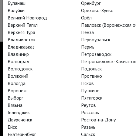
Буланаш
Оренбург
С 1966 года базируется в Линкольн-центре.
Современное
Валуйки
Орехово-Зуево
здание театра построено в стиле позднего модернизма.
Великий Новгород
Орёл
Зрительный зал рассчитан на 3800 мест.
Верхний Тагил
Павловск (Воронежская об
Верхняя Тура
Пенза
Владивосток
Первоуральск
Владикавказ
Пермь
Владимир
Петрозаводск
Волгоград
Петропавловск-Камчатск
Волгодонск
Подольск
TheatreHD
Волжский
Протвино
TheatreHD Опера
TheatreHD Балет в кино
Вологда
Псков
АРТ-ЛЕКТОРИЙ В КИНО
Воронеж
Пушкино
Выборг
Пятигорск
Вязьма
Реутов
TheatreHD
Геленджик
Россошь
АРТ-ЛЕКТОРИЙ В КИНО
Двуреченск
Ростов-на-Дону
Ейск
Рязань
Екатеринбург
Сальск