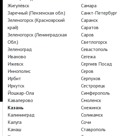
TheatreHD
Жигулёвск
Самара
TheatreHD Опера
TheatreHD Балет в кино
Заречный (Пензенская обл.)
Санкт-Петербург
АРТ-ЛЕКТОРИЙ В КИНО
Зеленогорск (Красноярский
Саранск
край)
Саратов
Зеленогорск (Ленинградская
Саров
TheatreHD
Обл.)
Светлогорск
Зеленоград
Севастополь
Подписаться на рассылку
Поддержать
Иваново
Сегежа
Стать волонтёром
Как организовать показ в вашем городе
Ижевск
Сергиев Посад
Партнёры
Контакты
Иннополис
Серов
Ирбит
Серпухов
© TheatreHD 2026
18+
Иркутск
Сестрорецк
Йошкар-Ола
Симферополь
Кавалерово
Смоленск
Казань
Снежинск
Калининград
Соликамск
Калуга
Сочи
Канаш
Ставрополь