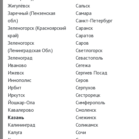
Жигулёвск
Сальск
Заречный (Пензенская
Самара
обл.)
Санкт-Петербург
Я – Сергей Образцов
Зеленогорск (Красноярский
Саранск
край)
Саратов
I, Sergei Obraztsov
Зеленогорск
Саров
(Ленинградская Обл.)
Светлогорск
Кукольное путешествие через весь ХХ век. В
Зеленоград
Севастополь
главной роли – Евгений Цыганов
Иваново
Сегежа
Ижевск
Сергиев Посад
На фоне кадров исторической кинохроники и рисунков
Иннополис
Серов
Сергея Образцова оживают в куклах легенды театра и кино:
Ирбит
Серпухов
Любовь Орлова и Лидия Русланова, Чарли Чаплин и Леонид
Иркутск
Сестрорецк
Утесов, Соломон Михоэлс и Федор Шаляпин, а также
Йошкар-Ола
Симферополь
другие исторические знаменитости. В основе спектакля –
Кавалерово
Смоленск
автобиографическая книга С.В. Образцова «По ступенькам
Казань
Снежинск
памяти».
Калининград
Соликамск
Калуга
Сочи