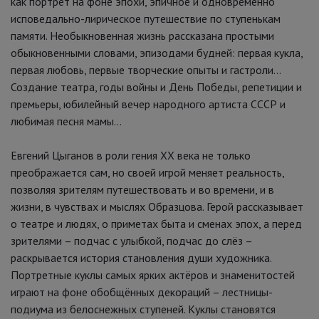
как портрет на фоне эпохи, эпичное и одновременно
исповедально-лирическое путешествие по ступенькам
памяти. Необыкновенная жизнь рассказана простыми
обыкновенными словами, эпизодами будней: первая кукла,
первая любовь, первые творческие опыты и гастроли…
Создание театра, годы войны и День Победы, репетиции и
премьеры, юбилейный вечер народного артиста СССР и
любимая песня мамы…
Евгений Цыганов в роли гения ХХ века не только
преображается сам, но своей игрой меняет реальность,
позволяя зрителям путешествовать и во времени, и в
жизни, в чувствах и мыслях Образцова. Герой рассказывает
о театре и людях, о приметах быта и сменах эпох, а перед
зрителями – подчас с улыбкой, подчас до слёз –
раскрывается история становления души художника.
Портретные куклы самых ярких актёров и знаменитостей
играют на фоне обобщённых декораций – лестницы-
подиума из белоснежных ступеней. Куклы становятся