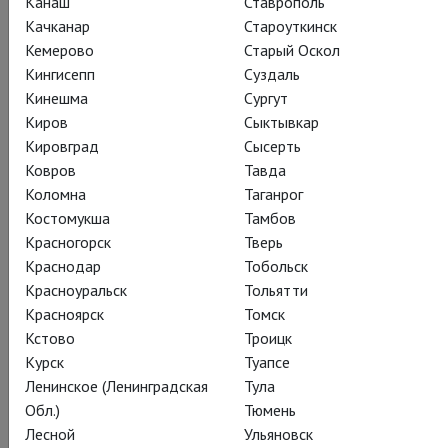
Канаш
Ставрополь
Качканар
Староуткинск
Кемерово
Старый Оскол
Поделиться:
Кингисепп
Суздаль
Кинешма
Сургут
Киров
Сыктывкар
Подписаться на рассылку
Кировград
Сысерть
Ковров
Тавда
Коломна
Таганрог
Костомукша
Тамбов
СОСТАВ
СОЗДАТЕЛИ
О СПЕКТАКЛЕ
ЖУРНАЛ
Красногорск
Тверь
НАГРАДЫ
КАДРЫ
СЕЗОН
ТЕАТР
Краснодар
Тобольск
Красноуральск
Тольятти
Красноярск
Томск
Действующие лица и исполнители
Кстово
Троицк
Курск
Туапсе
Ленинское (Ленинградская
Тула
Обл.)
Тюмень
Сергей Образцов
Лесной
Ульяновск