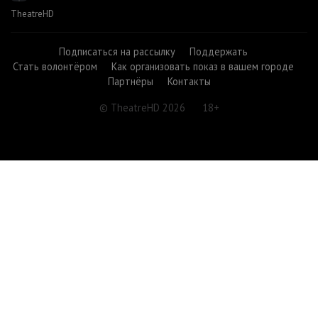
TheatreHD
Подписаться на рассылку
Поддержать
Стать волонтёром
Как организовать показ в вашем городе
Партнёры
Контакты
© TheatreHD 2026
18+