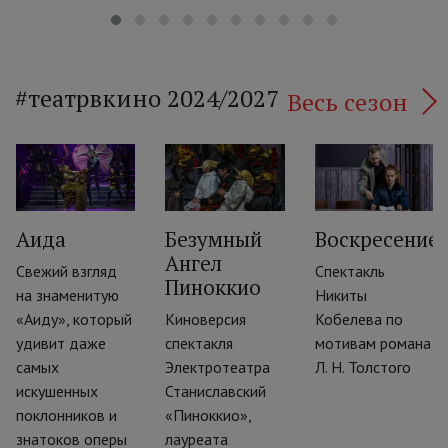
#театрвкино 2024/2027
Весь сезон
Аида
Безумный
Воскресение
Ангел
Свежий взгляд
Спектакль
Пиноккио
‹
на знаменитую
Никиты
«Аиду», который
Киноверсия
Кобелева по
удивит даже
спектакля
мотивам романа
самых
Электротеатра
Л. Н. Толстого
искушенных
Станиславский
поклонников и
«Пиноккио»,
знатоков оперы
лауреата