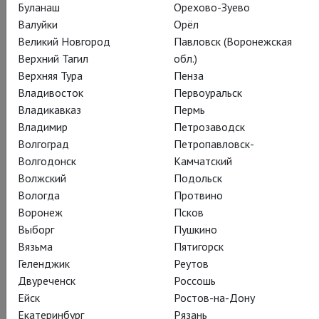
Буланаш
Орехово-Зуево
Валуйки
Орёл
Великий Новгород
Павловск (Воронежская
Верхний Тагил
обл.)
Верхняя Тура
Пенза
Владивосток
Первоуральск
Владикавказ
Пермь
Владимир
Петрозаводск
Волгоград
Петропавловск-
Волгодонск
Камчатский
Волжский
Подольск
Вологда
Протвино
Воронеж
Псков
Выборг
Пушкино
Вязьма
Пятигорск
Геленджик
Реутов
Двуреченск
Россошь
Ейск
Ростов-на-Дону
Екатеринбург
Рязань