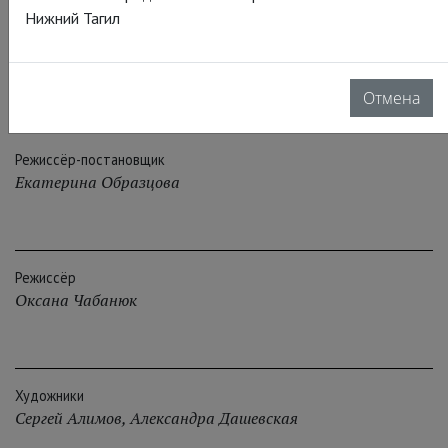
Нижний Тагил
Авторы пьесы
Борис Голдовский
,
Екатерина Образцова
Отмена
Режиссёр-постановщик
Екатерина Образцова
Режиссёр
Оксана Чабанюк
Художники
Сергей Алимов
,
Александра Дашевская