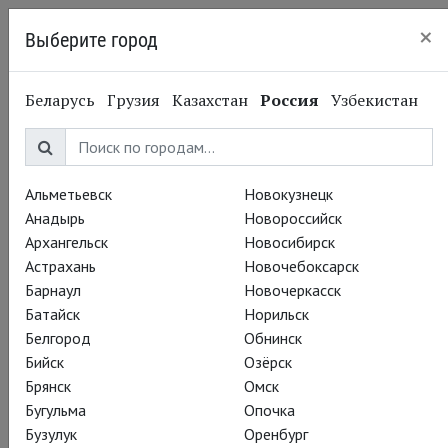
×
Выберите город
Казань
Беларусь
Грузия
Казахстан
Россия
Узбекистан
Альметьевск
Новокузнецк
Анадырь
Новороссийск
Архангельск
Новосибирск
Астрахань
Новочебоксарск
Барнаул
Новочеркасск
Батайск
Норильск
Белгород
Обнинск
Бийск
Озёрск
Брянск
Омск
Бугульма
Опочка
Бузулук
Оренбург