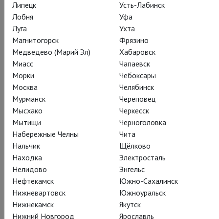
Евгений Цыганов
Липецк
Усть-Лабинск
Лобня
Уфа
Луга
Ухта
Магнитогорск
Фрязино
Медведево (Марий Эл)
Хабаровск
Миасс
Чапаевск
В спектакле заняты
Морки
Чебоксары
Константин Дубичев
,
Оксана Чабанюк
,
Москва
Челябинск
Татьяна Сергеева
,
Александр Городицкий
,
Мурманск
Череповец
Александр Кузьмин
,
Александр Сидоров
,
Мысхако
Черкесск
Афанасий Коваль
,
Венчислав Хотяновский
,
Мытищи
Черноголовка
Екатерина Хворостенко
,
Ирина Фёдорова
,
Набережные Челны
Чита
Светлана Воронкова
,
Яна Михайлова
,
Янина Смоленская
Нальчик
Щёлково
Находка
Электросталь
Нелидово
Энгельс
Нефтекамск
Южно-Сахалинск
Нижневартовск
Южноуральск
Над спектаклем работали
Нижнекамск
Якутск
Нижний Новгород
Ярославль