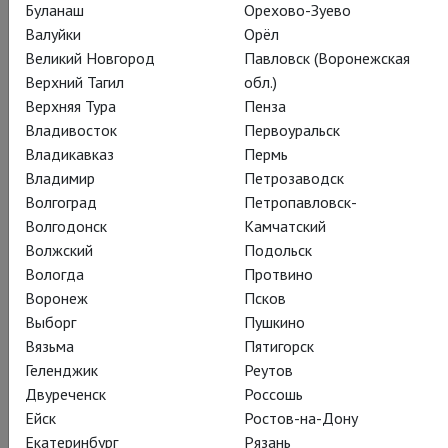
Буланаш
Орехово-Зуево
Валуйки
Орёл
Великий Новгород
Павловск (Воронежская
Верхний Тагил
обл.)
Верхняя Тура
Пенза
Владивосток
Первоуральск
Владикавказ
Пермь
Владимир
Петрозаводск
Волгоград
Петропавловск-
Волгодонск
Камчатский
Волжский
Подольск
Вологда
Протвино
Воронеж
Псков
Выборг
Пушкино
Вязьма
Пятигорск
Геленджик
Реутов
Двуреченск
Россошь
Ейск
Ростов-на-Дону
Екатеринбург
Рязань