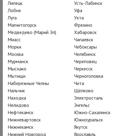
Липецк
Усть-Лабинск
античной каменоломни Санкт-Маргаретен.
Лобня
Уфа
Луга
Ухта
Магнитогорск
Фрязино
Медведево (Марий Эл)
Хабаровск
Поделиться:
Миасс
Чапаевск
Морки
Чебоксары
Москва
Челябинск
Мурманск
Череповец
Подписаться на рассылку
Мысхако
Черкесск
Мытищи
Черноголовка
Набережные Челны
Чита
СОСТАВ
СОЗДАТЕЛИ
О СПЕКТАКЛЕ
СПЕЦПРОЕКТ
Нальчик
Щёлково
КАДРЫ
ТЕАТР
Находка
Электросталь
Нелидово
Энгельс
Нефтекамск
Южно-Сахалинск
Нижневартовск
Южноуральск
Действующие лица и исполнители
Нижнекамск
Якутск
Нижний Новгород
Ярославль