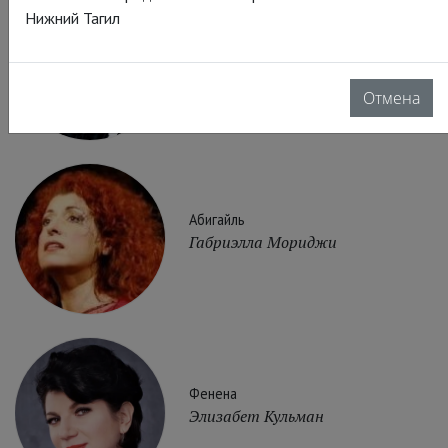
Нижний Тагил
Набукко
Игорь Морозов
Отмена
Абигайль
Габриэлла Мориджи
Фенена
Элизабет Кульман