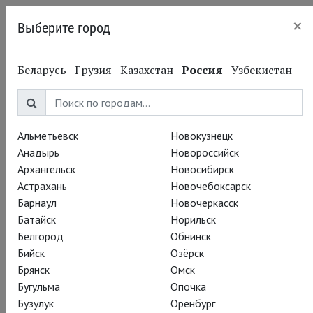
×
Выберите город
Казань
Беларусь
Грузия
Казахстан
Россия
Узбекистан
Альметьевск
Новокузнецк
Анадырь
Новороссийск
Архангельск
Новосибирск
Астрахань
Новочебоксарск
Барнаул
Новочеркасск
Батайск
Норильск
Белгород
Обнинск
Бийск
Озёрск
Брянск
Омск
Бугульма
Опочка
Бузулук
Оренбург