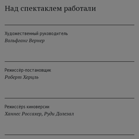
Над спектаклем работали
Художественный руководитель
Вольфганг Вернер
Режиссёр-постановщик
Роберт Херцль
Режиссёрs киноверсии
Ханнес Россахер
,
Руди Долезал