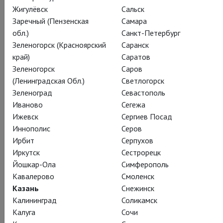
Жигулёвск
Сальск
Заречный (Пензенская
Самара
обл.)
Санкт-Петербург
Джузеппе Верди
Зеленогорск (Красноярский
Саранск
Оперный фестиваль в
край)
Саратов
Зеленогорск
Саров
Санкт-Маргаретен:
(Ленинградская Обл.)
Светлогорск
Зеленоград
Севастополь
Набукко
Иваново
Сегежа
Ижевск
Сергиев Посад
St. Margarethen: Nabucco
Иннополис
Серов
Ирбит
Серпухов
Ветхозаветная история в натуральную
Иркутск
Сестрорецк
величину
Йошкар-Ола
Симферополь
Кавалерово
Смоленск
«Набукко» Джузеппе Верди благодаря своему библейскому
Казань
Снежинск
масштабу требует надлежащих пространства и фона. И
Калининград
Соликамск
постановка в Санкт-Маргаретен превосходно
Калуга
Сочи
соответствует этим требованиям, являя собой