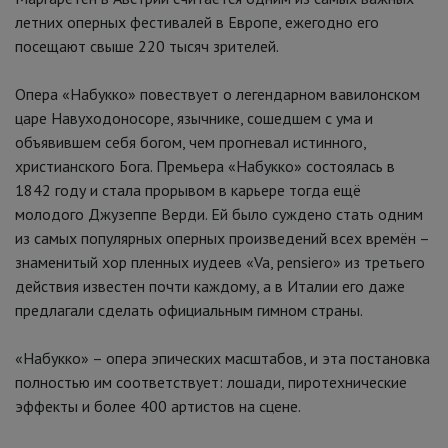
летних оперных фестивалей в Европе, ежегодно его
посещают свыше 220 тысяч зрителей.
Опера «Набукко» повествует о легендарном вавилонском
царе Навуходоносоре, язычнике, сошедшем с ума и
объявившем себя богом, чем прогневал истинного,
христианского Бога. Премьера «Набукко» состоялась в
1842 году и стала прорывом в карьере тогда ещё
молодого Джузеппе Верди. Ей было суждено стать одним
из самых популярных оперных произведений всех времён –
знаменитый хор пленных иудеев «Va, pensiero» из третьего
действия известен почти каждому, а в Италии его даже
предлагали сделать официальным гимном страны.
«Набукко» – опера эпических масштабов, и эта постановка
полностью им соответствует: лошади, пиротехнические
эффекты и более 400 артистов на сцене.